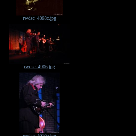
rwdsc_4898c.jpg
rwdsc_4906.jpg
rwdsc_4910a.jpg