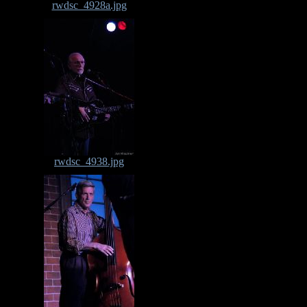
rwdsc_4928a.jpg
rwdsc_4938.jpg