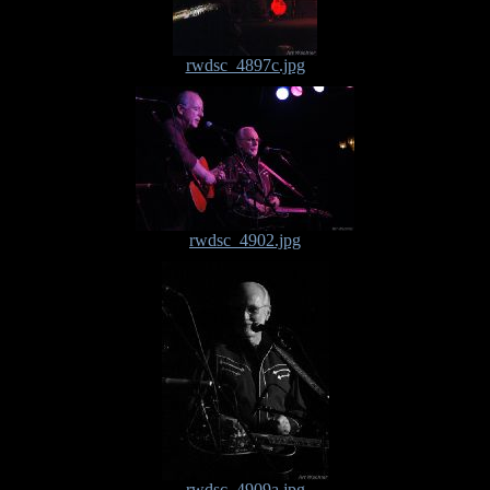
rwdsc_4897c.jpg
rwdsc_4902.jpg
rwdsc_4909a.jpg