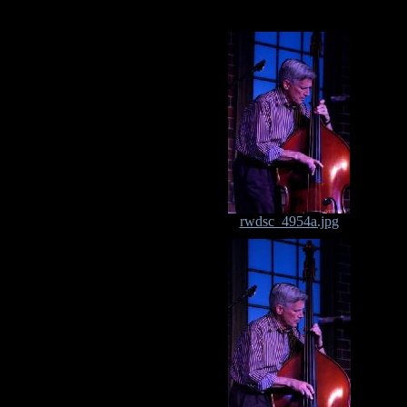
rwdsc_4954a.jpg