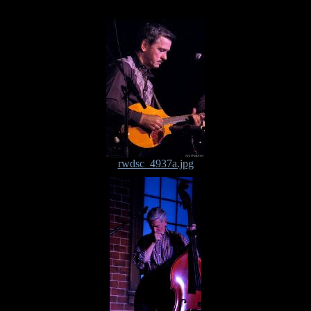
rwdsc_4937a.jpg