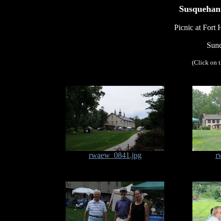
Susquehann
Picnic at Fort
Sund
(Click on 
rwaew_0841.jpg
r